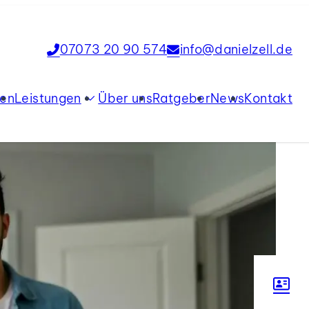
07073 20 90 574
info@danielzell.de
ien
Leistungen
Über uns
Ratgeber
News
Kontakt
Verkauf
Vermietung
Tippgeber
Immobilienbewertung