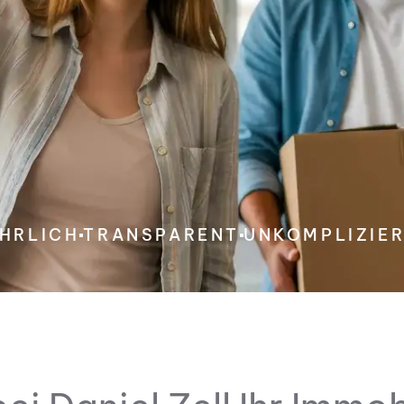
HRLICH
TRANSPARENT
UNKOMPLIZIE
EHT BEI UNS AN ERSTER STELLE
d mit Gefühl behande