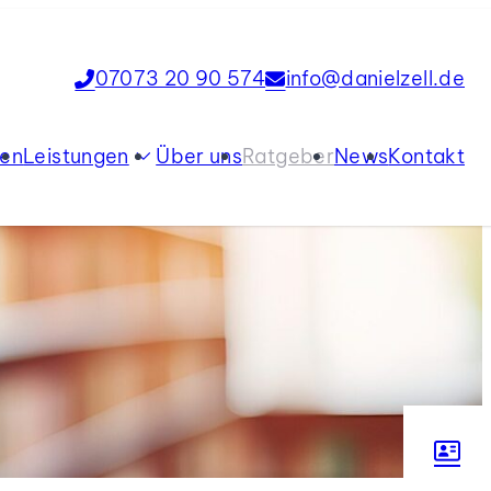
07073 20 90 574
info@danielzell.de
ien
Leistungen
Über uns
Ratgeber
News
Kontakt
Verkauf
Vermietung
Tippgeber
Immobilienbewertung