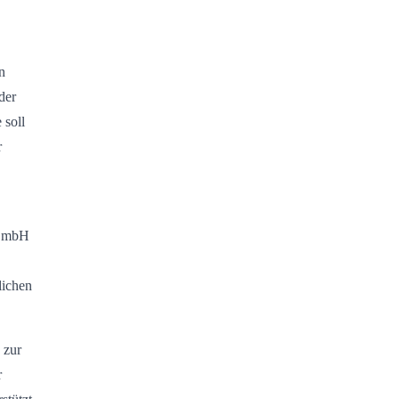
n
der
soll
r
 GmbH
lichen
 zur
r