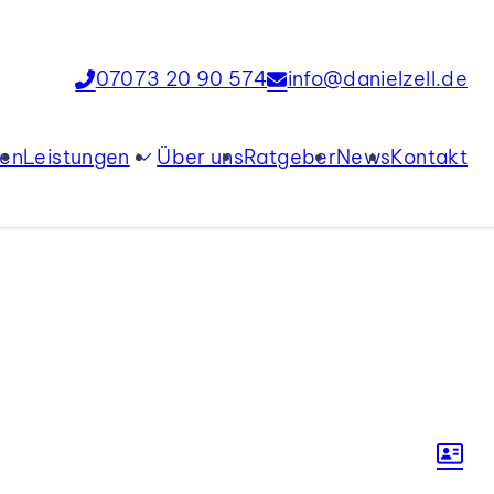
07073 20 90 574
info@danielzell.de
ien
Leistungen
Über uns
Ratgeber
News
Kontakt
Verkauf
Vermietung
Tippgeber
Immobilienbewertung