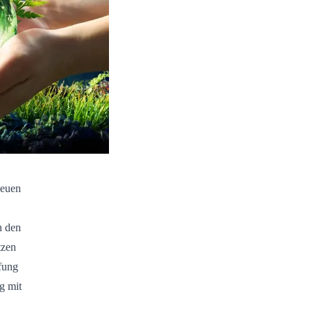
neuen
n den
tzen
fung
g mit