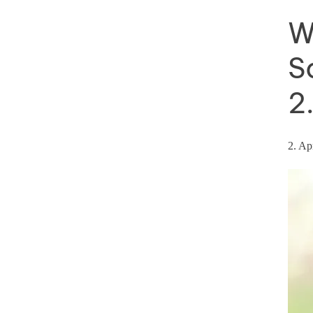
W
S
2
2. Ap