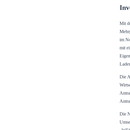
Inv
Mit d
Mehrp
im No
mit e
Eigen
Ladem
Die A
Wirtsc
Antra
Antra
Die N
Umset