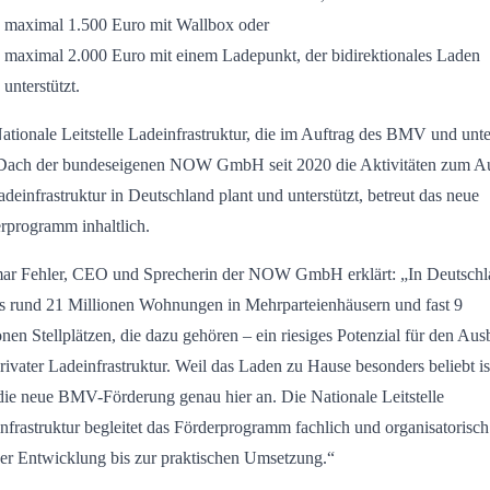
maximal 1.500 Euro mit Wallbox oder
maximal 2.000 Euro mit einem Ladepunkt, der bidirektionales Laden
unterstützt.
ationale Leitstelle Ladeinfrastruktur, die im Auftrag des BMV und unte
ach der bundeseigenen NOW GmbH seit 2020 die Aktivitäten zum A
adeinfrastruktur in Deutschland plant und unterstützt, betreut das neue
rprogramm inhaltlich.
r Fehler, CEO und Sprecherin der NOW GmbH erklärt: „In Deutschl
es rund 21 Millionen Wohnungen in Mehrparteienhäusern und fast 9
onen Stellplätzen, die dazu gehören – ein riesiges Potenzial für den Au
rivater Ladeinfrastruktur. Weil das Laden zu Hause besonders beliebt is
 die neue BMV-Förderung genau hier an. Die Nationale Leitstelle
nfrastruktur begleitet das Förderprogramm fachlich und organisatorisch
er Entwicklung bis zur praktischen Umsetzung.“