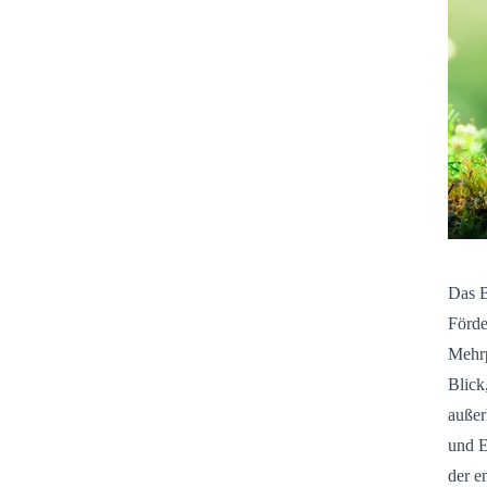
Das B
Förde
Mehrp
Blick
außer
und E
der e