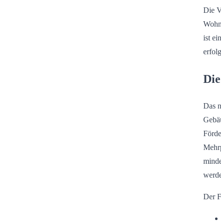
Die V
Wohnu
ist e
erfol
Die
Das n
Gebäu
Förde
Mehrp
minde
werd
Der F