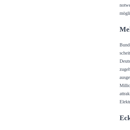
notwe
mögli
Meh
Bunde
schei
Deuts
zugeh
ausge
Milli
attra
Elektr
Eck