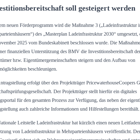
estitionsbereitschaft soll gesteigert werden
em neuen Förderprogramm wird die Maßnahme 3 („Ladeinfrastruktur i
arteienhäusern“) des „Masterplan Ladeinfrastruktur 2030“ umgesetzt, 
vember 2025 vom Bundeskabinett beschlossen wurde. Die Maßnahme 
iner finanziellen Unterstützung des BMV die Investitionsbereitschaft de
tümer bzw. Eigentümergemeinschaften steigern und den Aufbau von
öglichkeiten beschleunigen.
ntragstellung erfolgt über den Projektträger PricewaterhouseCoopers
haftsprüfungsgesellschaft. Der Projektträger stellt hierfür ein digitales
gsportal für den gesamten Prozess zur Verfügung, das neben der eigent
gstellung auch zahlreiche Informationen und Hilfestellungen bereithält.
ationale Leitstelle Ladeinfrastruktur hat kürzlich einen neuen Leitfaden
zung von Ladeinfrastruktur in Mehrparteienhäusern veröffentlicht. De