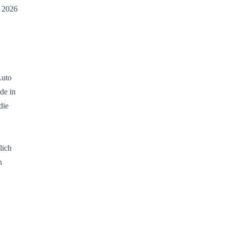
l 2026
Auto
de in
die
lich
n