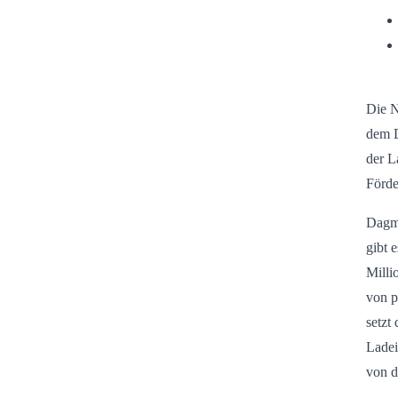
Die N
dem D
der L
Förde
Dagma
gibt 
Milli
von p
setzt
Ladei
von d