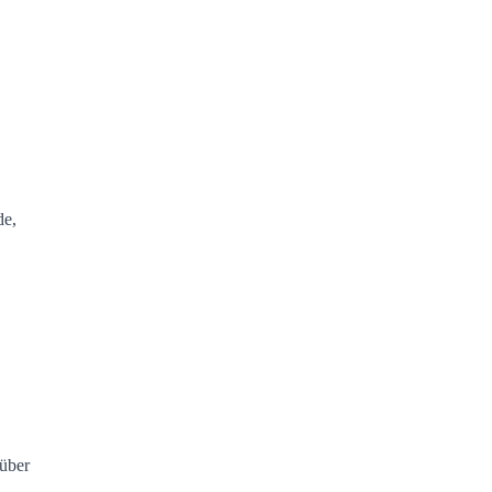
de,
über