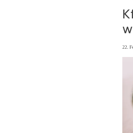
K
w
22. F