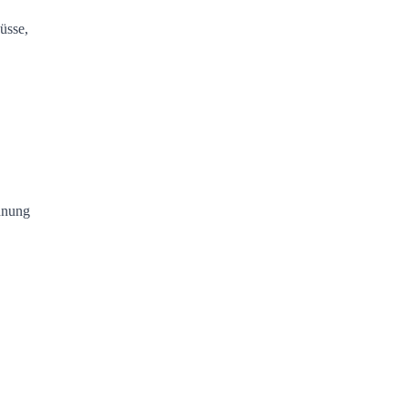
üsse,
hnung