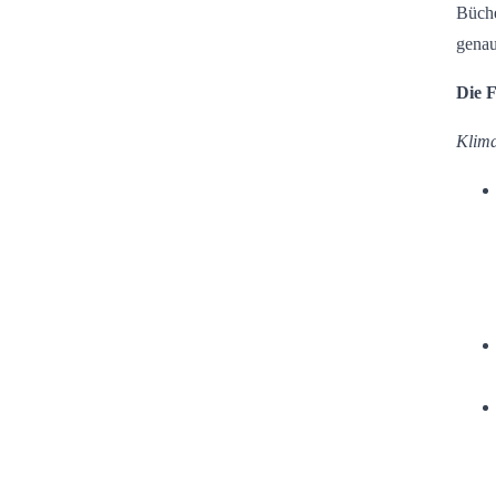
Büche
genau
Die 
Klima