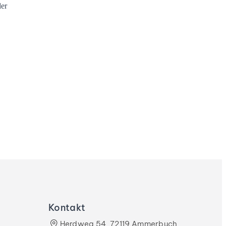
der
Kontakt
Herdweg 54, 72119 Ammerbuch