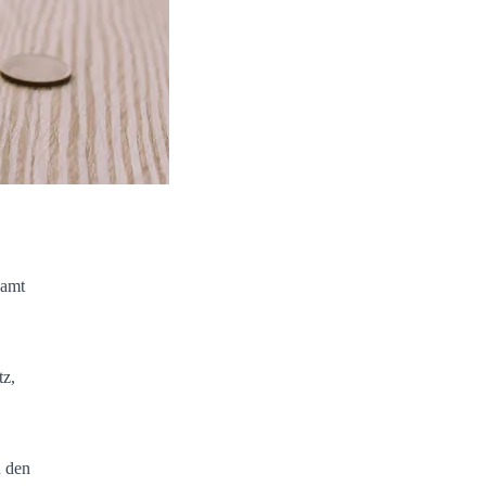
samt
tz,
n den