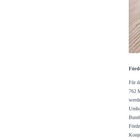
Förde
Für d
762 M
werde
Umbau
Bunde
Förde
Konju