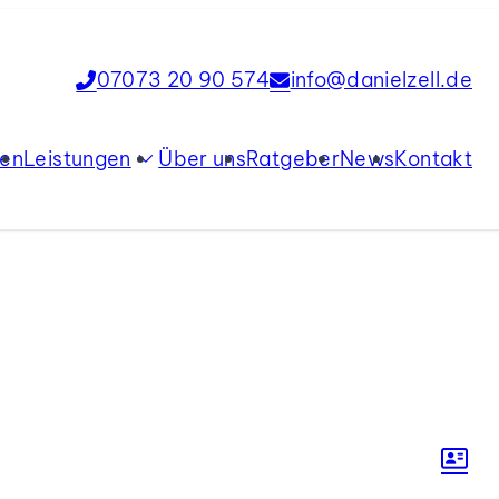
07073 20 90 574
info@danielzell.de
ien
Leistungen
Über uns
Ratgeber
News
Kontakt
Verkauf
Vermietung
Tippgeber
Immobilienbewertung