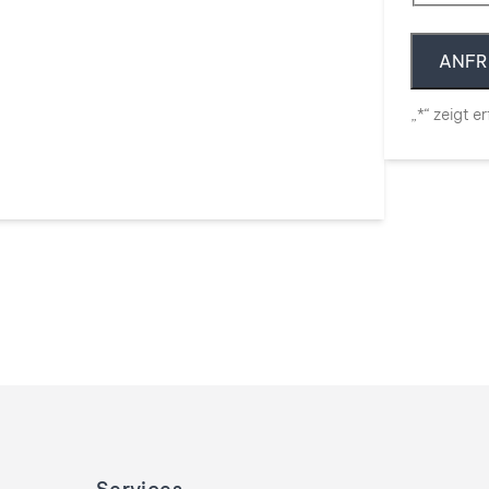
„
*
“ zeigt e