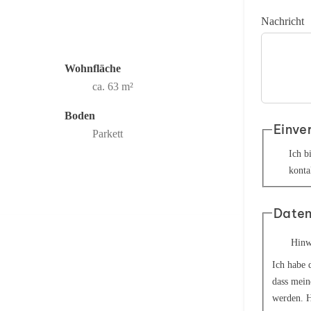
Nachricht
Wohnfläche
ca. 63 m²
Boden
Einve
Parkett
Ich b
konta
Daten
Hinw
Ich habe 
dass mein
werden. H