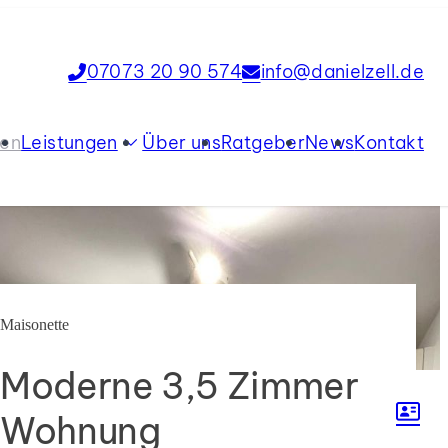
07073 20 90 574
info@danielzell.de
ien
Leistungen
Über uns
Ratgeber
News
Kontakt
Verkauf
Vermietung
Tippgeber
Immobilienbewertung
Maisonette
Moderne 3,5 Zimmer
Wohnung