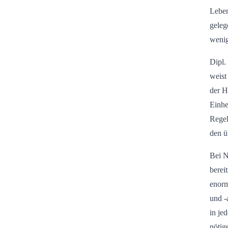
Leben
geleg
wenig
Dipl.
weist
der H
Einhe
Regel
den ü
Bei N
berei
enorm
und -
in je
nötig