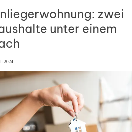
inliegerwohnung: zwei
aushalte unter einem
ach
uli 2024