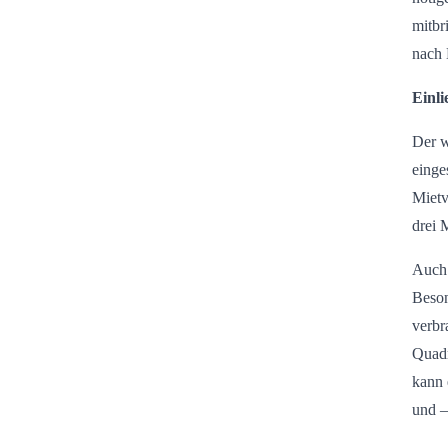
mitbr
nach 
Einl
Der w
einge
Mietv
drei 
Auch 
Beson
verbr
Quadr
kann 
und –