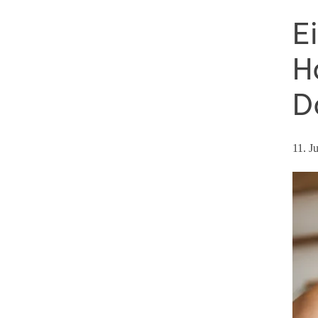
E
H
D
11. J