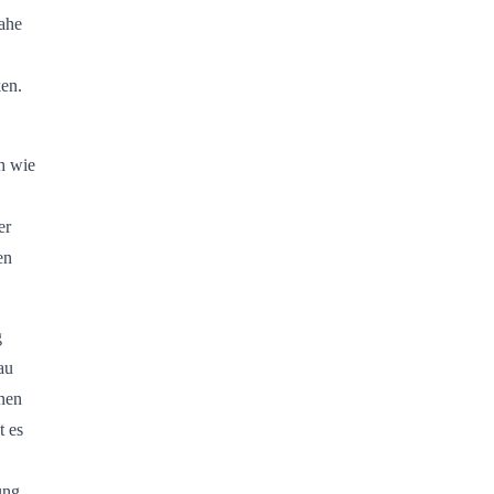
ahe
en.
h wie
er
en
g
au
nen
t es
ung