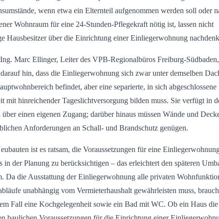
sumstände, wenn etwa ein Elternteil aufgenommen werden soll oder n
ener Wohnraum für eine 24-Stunden-Pflegekraft nötig ist, lassen nicht
e Hausbesitzer über die Einrichtung einer Einliegerwohnung nachdenk
 Ing. Marc Ellinger, Leiter des VPB-Regionalbüros Freiburg-Südbaden,
 darauf hin, dass die Einliegerwohnung sich zwar unter demselben Dac
auptwohnbereich befindet, aber eine separierte, in sich abgeschlossene
it mit hinreichender Tageslichtversorgung bilden muss. Sie verfügt in d
 über einen eigenen Zugang; darüber hinaus müssen Wände und Deck
blichen Anforderungen an Schall- und Brandschutz genügen.
eubauten ist es ratsam, die Voraussetzungen für eine Einliegerwohnun
ts in der Planung zu berücksichtigen – das erleichtert den späteren Umb
. Da die Ausstattung der Einliegerwohnung alle privaten Wohnfunktio
abläufe unabhängig vom Vermieterhaushalt gewährleisten muss, brauch
dem Fall eine Kochgelegenheit sowie ein Bad mit WC. Ob ein Haus die
en baulichen Voraussetzungen für die Einrichtung einer Einliegerwohn