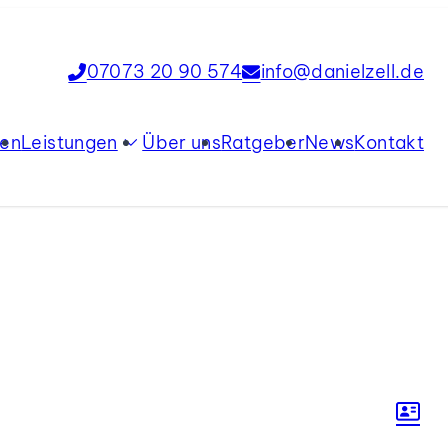
07073 20 90 574
info@danielzell.de
ien
Leistungen
Über uns
Ratgeber
News
Kontakt
Verkauf
Vermietung
Tippgeber
Immobilienbewertung